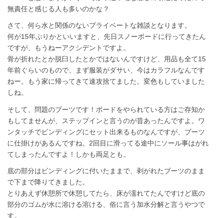
無責任と感じる人も多いのかな？
さて、何ら水と関係のないプライベートな雑談となります。
何が15年ぶりかといいますと、先日スノーボードに行ってきたん
ですが、もうねーアクシデントですよ。
骨が折れたとか脱臼したとかではないんですけど、用品も全て15
年前ぐらいのもので、まず服装がダサい、今はカラフルなんです
ねー。もう家に帰ってきて速攻捨てました。変色もしていました
しね。
そして、問題のブーツです！ボードをやられている方はご存知か
もしてませんが、ステップインと言うのが昔あったんですよ。ワ
ンタッチでビンディングにセット出来るものなんですが、ブーツ
に仕掛けがあるんですね。2回目に滑ってる途中にソール事はがれ
てしまったんですよ！しかも両足とも。
底の部分はビンディングに付いたままで、剥がれたブーツのまま
で下まで降りてきました。
とりあえず休憩所で休憩してたら、床が濡れてたんですけど底の
部分のゴムが水に溶ける溶ける、俗に言う加水分解と言うやつで
す。