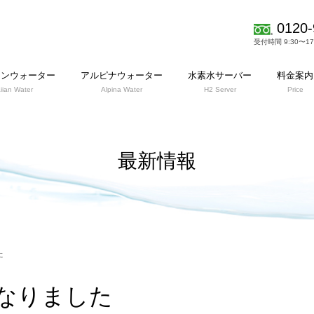
0120-
受付時間 9:30〜1
アンウォーター
アルピナウォーター
水素水サーバー
料金案内
iian Water
Alpina Water
H2 Server
Price
最新情報
た
なりました